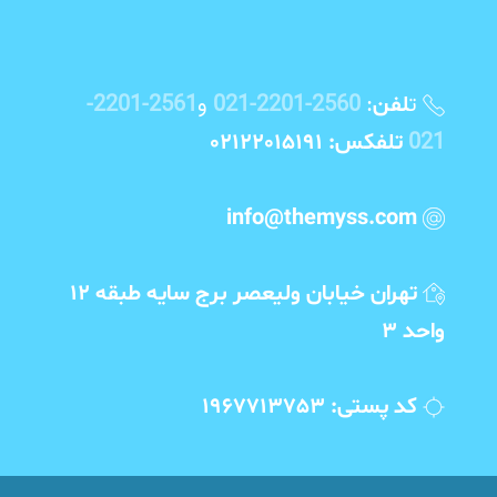
ت
:
2560-2201-021
و
2561-2201-
لفن
021
تلفکس: 02122015191
info@themyss.com
تهران خیابان ولیعصر برج سایه طبقه 12
واحد 3
کد پستی: 1967713753