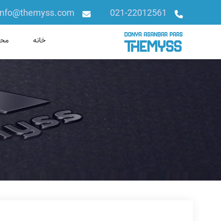
Ski
info@themyss.com
021-22012561
t
conten
خانه
محص
دنیا آسانبر پارس