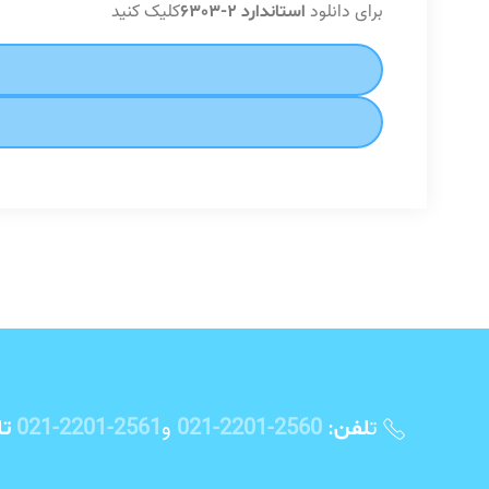
برای دانلود
کلیک کنید
استاندارد 2-6303
ت
:
2560-2201-021
و
2561-2201-021
لفن
تلف