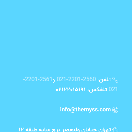
ت
:
2560-2201-021
و
2561-2201-
لفن
021
تلفکس: 02122015191
info@themyss.com
تهران خیابان ولیعصر برج سایه طبقه 12