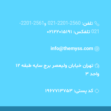
ت
:
2560-2201-021
و
2561-2201-
لفن
021
تلفکس: 02122015191
info@themyss.com
تهران خیابان ولیعصر برج سایه طبقه 12
واحد 3
کد پستی: 1967713753