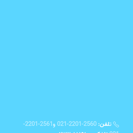
ت
:
2560-2201-021
و
2561-2201-
لفن